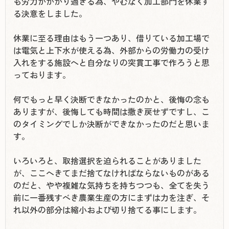
も労力がかかり過ぎる為、やむなく加工部門を休業す
る決意をしました。
休業に至る理由はもう一つあり、借りている加工場で
は電気と上下水が使える為、外部からの労働力の受け
入れをする施設へと自分なりの突貫工事で作ろうと思
っております。
何でもっと早く決断できなかったのかと、後悔の念も
ありますが、後悔しても時間は撒き戻せずですし、こ
のタイミングでしか決断ができなかったのだと思いま
す。
いろいろと、取捨選択を迫られることがありました
が、ここへきてまだ捨てなければならないものがある
のだと、やや複雑な気持ちを持ちつつも、全てを失う
前に一番残すべき農業生産の方にまずは力を注ぎ、そ
れ以外の部分は縮小および切り捨てる事にします。