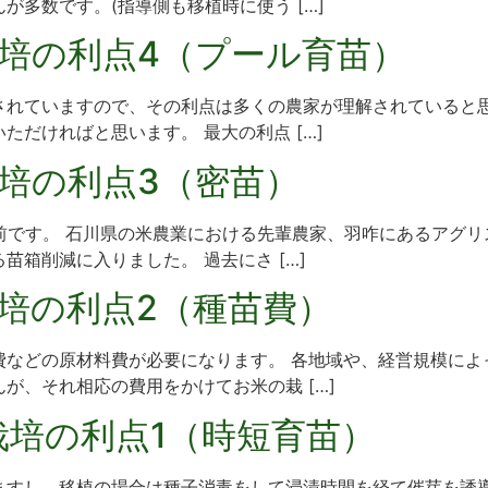
多数です。(指導側も移植時に使う […]
培の利点4（プール育苗）
されていますので、その利点は多くの農家が理解されていると思
だければと思います。 最大の利点 […]
培の利点3（密苗）
前です。 石川県の米農業における先輩農家、羽咋にあるアグ
箱削減に入りました。 過去にさ […]
培の利点2（種苗費）
費などの原材料費が必要になります。 各地域や、経営規模によ
が、それ相応の費用をかけてお米の栽 […]
培の利点1（時短育苗）
ますし、移植の場合は種子消毒をして浸漬時間を経て催芽を誘導