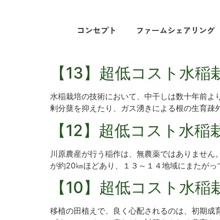
コンセプト
ファームシェアリング
【13】超低コスト水稲
水稲栽培の技術において、中干しは数十年前よ
剰分蘖を抑えたり、ガス湧きによる根の生育疎外
【12】超低コスト水稲
川原農産が行う稲作は、無農薬ではありません。
が約20㎞ほどあり、１３～１４地域にまたがって
【10】超低コスト水稲
移植の田植えで、良く心配されるのは、初期成