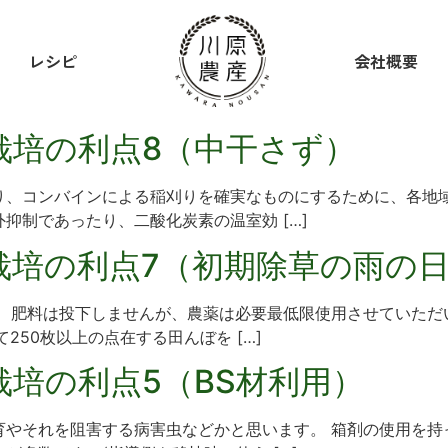
レシピ
会社概要
栽培の利点8（中干さず）
り、コンバインによる稲刈りを確実なものにするために、各地域
抑制であったり、二酸化炭素の温室効 […]
栽培の利点7（初期除草の雨の
 肥料は投下しませんが、農薬は必要最低限使用させていただ
250枚以上の点在する田んぼを […]
栽培の利点5（BS材利用）
育やそれを阻害する病害虫などかと思います。 箱剤の使用を持