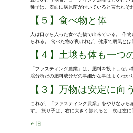
種子は、表面に病原菌が付いていると言われそれ
【５】食べ物と体
人は口から入った食べた物で出来ている。 作物
られる。 食べた物が良ければ、健康で病気とは無
【４】土壌も体も一つ
「ファスティング農業」は、肥料を投下しない事
壌分析だの肥料成分だの事細かな事はよくわかりま
【３】万物は安定に向
これが、「ファスティング農業」をやりながら
す。 振り子は、右に大きく振れると、次は左に同
←
旧