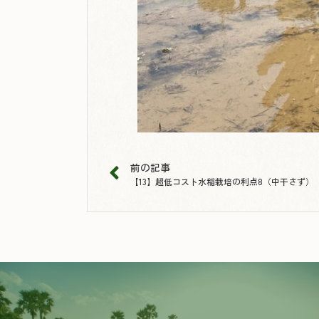
前の記事
【13】超低コスト水稲栽培の利点8（中干さず）