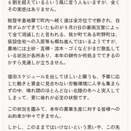
６割を超えているという風に言う人もいますが、全く
その実感はありません。
能登半島地震で町内へ続く道は全方位で寸断され、自
然ダムができていたものが９月21日の豪雨災害によっ
て全て消滅したと言われる、我が町である町野町は、
仮設住宅への入居等も概ね進んではいるようですが、
農地には土砂・瓦礫・流木・ゴミなどがまだ散乱して
いる状況が各所あり、本年の耕作が何処までできるの
かすら見通しが立ちません。
復旧スケジュールを出してほしいと願うも、予算に応
じた動きと賃金に見合わない労働環境に人手も集まら
ずの中、晴れ間のほとんどない北陸の冬へと突入して
しまって、更に後れが必至の状態です。
この状況を鑑みて、本年の農業生産に対する皆様への
お約束が中々できません。
しかし、このままではいけないという思いや、この先