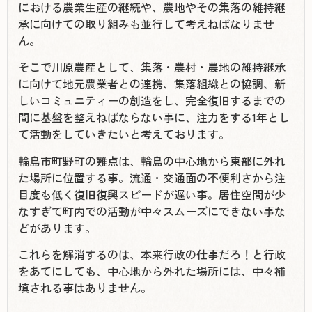
における農業生産の継続や、農地やその集落の維持継
承に向けての取り組みも並行して考えねばなりませ
ん。
そこで川原農産として、集落・農村・農地の維持継承
に向けて地元農業者との連携、集落組織との協調、新
しいコミュニティーの創造をし、完全復旧するまでの
間に基盤を整えねばならない事に、注力をする1年とし
て活動をしていきたいと考えております。
輪島市町野町の難点は、輪島の中心地から東部に外れ
た場所に位置する事。流通・交通面の不便利さから注
目度も低く復旧復興スピードが遅い事。居住空間が少
なすぎて町内での活動が中々スムーズにできない事な
どがあります。
これらを解消するのは、本来行政の仕事だろ！と行政
をあてにしても、中心地から外れた場所には、中々補
填される事はありません。